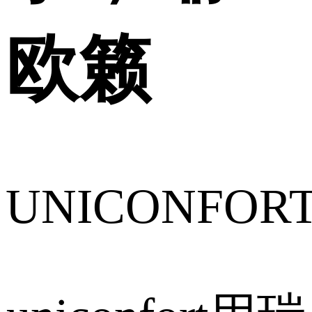
欧籁
UNICONFOR