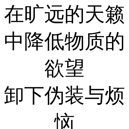
在旷远的天籁
中降低物质的
欲望
卸下伪装与烦
恼