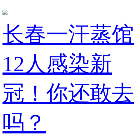
长春一汗蒸馆
12人感染新
冠！你还敢去
吗？